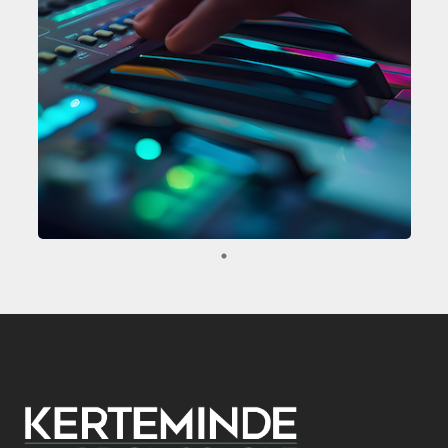
Elektronisk musikproduktion
Lær at producer dine egne beats og lave fed musik på
computer! ... læs mere
Dato
tirsdag 20. okt. kl. 15:30-17:00
Sted
Fjorden Studio
Pladser
Holdet åbner for tilmelding søndag 09. aug. 2026
kl. 20:00