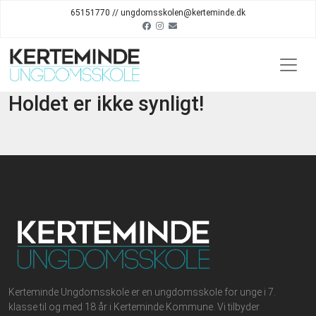
65151770 // ungdomsskolen@kerteminde.dk
Holdet er ikke synligt!
Kerteminde Ungdomsskole er en ungdomsskole for unge i 7.
klasse til og med 18 år i Kerteminde Kommune. Vi tilbyder